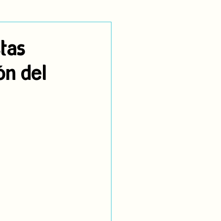
utoidentificación
tas
ón del
dígenas