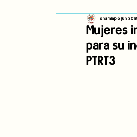
onamiap
6 jun 2018
Cambio climático
Navegador in
Mujeres i
para su i
Alertas
Pronunciamientos
PTRT3
jóvenes indígenas
Incidencias