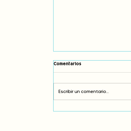
Comentarios
Escribir un comentario...
Comunidades asháninkas
actualizan sus estatutos
comunales para fortalecer
su autonomía y gobernanza
territorial.