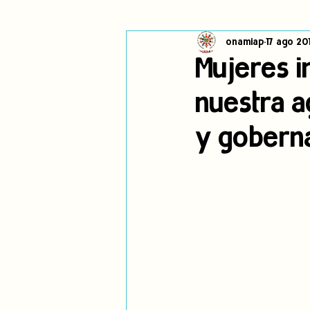
onamiap
17 ago 20
Cambio climático
Navegador in
Mujeres i
nuestra a
Alertas
Pronunciamientos
y goberna
jóvenes indígenas
Incidencias