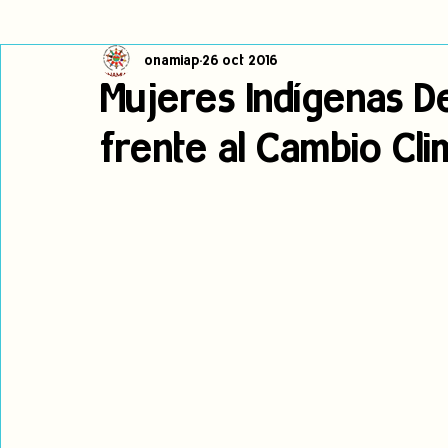
onamiap
26 oct 2016
Cambio climático
Navegador indígena
Publicaciones
Mujeres Indígenas 
frente al Cambio Cli
Alertas
Pronunciamientos
Observatorio de consulta previa
jóvenes indígenas
Incidencias
incidencia
PNPI