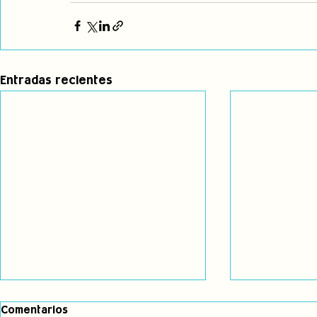
Entradas recientes
Por la incorporación del
Nuestros d
Comentarios
enfoque de género en los
procesos d