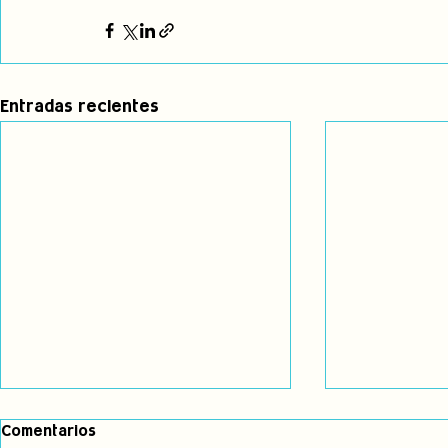
Entradas recientes
Por la incorporación del
Nuestros d
Comentarios
enfoque de género en los
procesos d