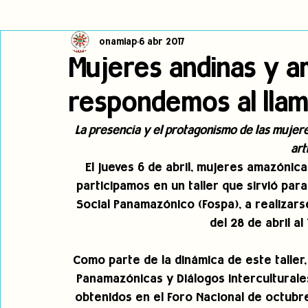
onamiap
6 abr 2017
Cambio climático
Navegador indígena
Publicaciones
Mujeres andinas y 
respondemos al lla
Alertas
Pronunciamientos
Observatorio de consulta previa
La presencia y el protagonismo de las mujere
art
jóvenes indígenas
Incidencias
incidencia
PNPI
El jueves 6 de abril, mujeres amazónic
participamos en un taller que sirvió para
Social Panamazónico (Fospa), a realizars
del 28 de abril a
Como parte de la dinámica de este taller
Panamazónicas y Diálogos Interculturales
obtenidos en el Foro Nacional de octubr