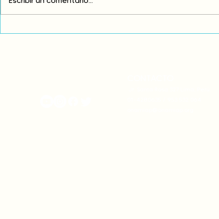
Escribir un comentario...
Comunidades asháninkas
COP30: Resi
actualizan sus estatutos
frente a la
comunales para fortalecer
complicidad
su autonomía y gobernanza
climática
territorial.
CONTACTO
onamiap.org
Jr. Santa Rosa 327 Lima, Perú.
01-4280635 / 953 532 064
onamiap@onamiap.org