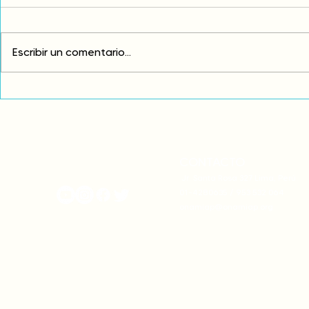
Escribir un comentario...
Comunidades asháninkas
COP30: Resi
actualizan sus estatutos
frente a la
comunales para fortalecer
complicidad
su autonomía y gobernanza
climática
territorial.
CONTACTO
onamiap.org
Jr. Santa Rosa 327 Lima, Perú.
01-4280635 / 953 532 064
onamiap@onamiap.org