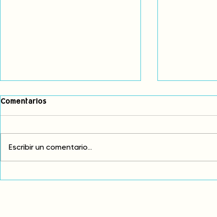
Comentarios
Escribir un comentario...
Exigimos cambios
¡FUERA EL I
estructurales para eliminar
AMÉRICA LAT
la discriminación racial