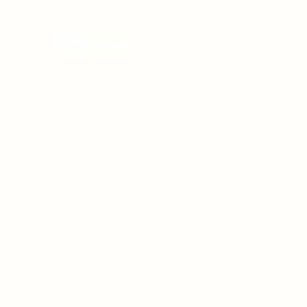
CONTACTO
onamiap.org
Jr. Santa Rosa 327 Lima, Perú.
01-4280635 / 953 532 064
onamiap@onamiap.org