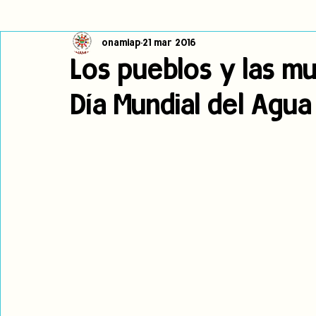
onamiap
21 mar 2016
Cambio climático
Navegador indígena
Publicaciones
Los pueblos y las mu
Día Mundial del Agua
Alertas
Pronunciamientos
Observatorio de consulta previa
jóvenes indígenas
Incidencias
incidencia
PNPI