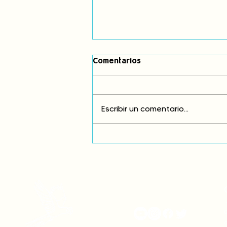
Comentarios
Escribir un comentario...
Exigimos cambios
estructurales para eliminar
la discriminación racial
onamiap.org
J