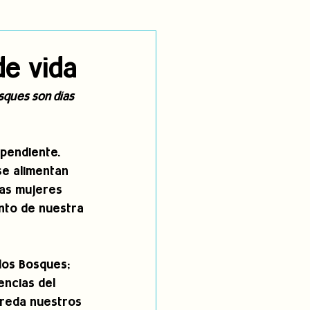
utoidentificación
de vida
osques son días 
dígenas
pendiente. 
se alimentan 
las mujeres 
nto de nuestra 
los Bosques; 
encias del 
preda nuestros 