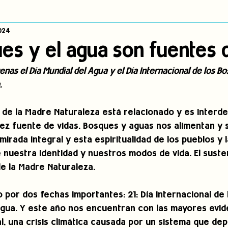
024
dígena
Publicaciones
Consulta previa
Sin categoría
A
es y el agua son fuentes 
enas el Día Mundial del Agua y el Día Internacional de los B
Observatorio de consulta previa
Mujeres indígenas
Territorios in
.
a de la Madre Naturaleza está relacionado y es interde
incidencia
PNPI
Nuestras Raíces Cuentan
 vez fuente de vidas. Bosques y aguas nos alimentan y 
 mirada integral y esta espiritualidad de los pueblos y 
e nuestra identidad y nuestros modos de vida. El suste
e la Madre Naturaleza.
por dos fechas importantes: 21: Día Internacional de 
 Agua. Y este año nos encuentran con las mayores evid
l, una crisis climática causada por un sistema que de