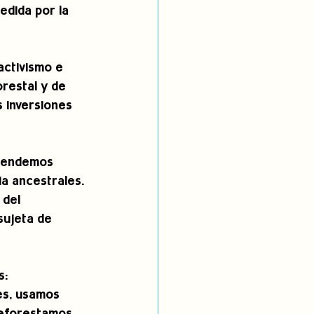
dida por la 
activismo e 
restal y de 
s inversiones 
efendemos 
a ancestrales. 
del 
sujeta de 
: 
es, usamos 