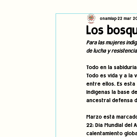
onamiap
22 mar 2
Cambio climático
Navegador in
Los bosqu
Para las mujeres indíg
Alertas
Pronunciamientos
de lucha y resistencia
Todo en la sabidurí
jóvenes indígenas
Incidencias
Todo es vida y a la
entre ellos. Es esta
indígenas la base d
ancestral defensa d
Marzo está marcado 
22: Día Mundial del
calentamiento globa