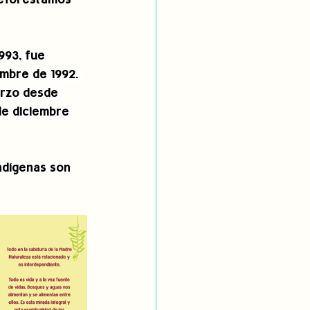
reforestamos 
993, fue 
embre de 1992. 
arzo desde 
de diciembre 
ndígenas son 