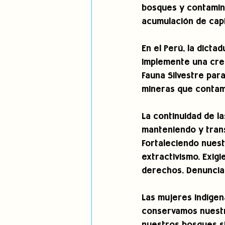
bosques y contamin
acumulación de capit
En el Perú, la dict
implemente una crec
Fauna Silvestre para
mineras que contam
La continuidad de l
manteniendo y trans
Fortaleciendo nuest
extractivismo. Exig
derechos. Denuncia
Las mujeres indígen
conservamos nuestr