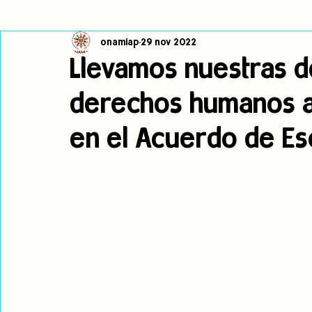
onamiap
29 nov 2022
Cambio climático
Navegador indígena
Publicaciones
Llevamos nuestras 
derechos humanos 
Alertas
Pronunciamientos
Observatorio de consulta previa
en el Acuerdo de E
jóvenes indígenas
Incidencias
incidencia
PNPI