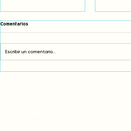
Comentarios
Escribir un comentario...
Comunidades asháninkas
COP30: Resi
actualizan sus estatutos
frente a la
comunales para fortalecer
complicidad
su autonomía y gobernanza
climática
territorial.
CONTACTO
onamiap.org
Jr. Santa Rosa 327 Lima, Perú.
01-4280635 / 953 532 064
onamiap@onamiap.org