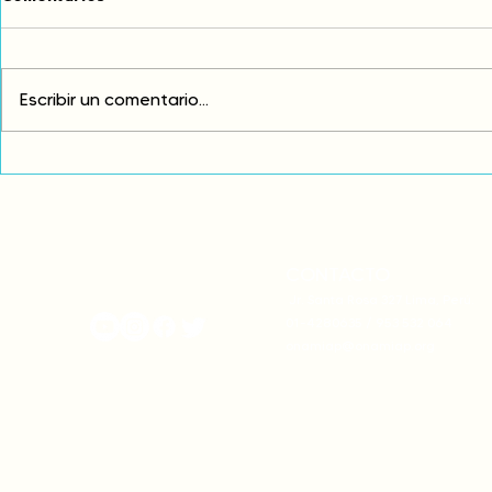
Escribir un comentario...
Exigimos cambios
¡FUERA EL I
estructurales para eliminar
AMÉRICA LAT
la discriminación racial
CONTACTO
onamiap.org
Jr. Santa Rosa 327 Lima, Perú.
01-4280635 / 953 532 064
onamiap@onamiap.org