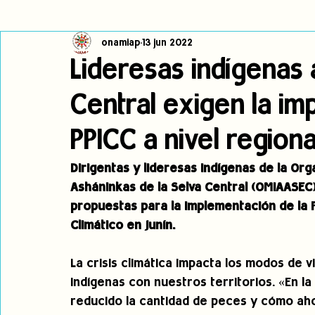
onamiap
13 jun 2022
Cambio climático
Navegador indígena
Publicaciones
Lideresas indígenas 
Central exigen la im
Alertas
Pronunciamientos
Observatorio de consulta previa
PPICC a nivel regiona
jóvenes indígenas
Incidencias
incidencia
PNPI
Dirigentas y lideresas indígenas de la Or
Asháninkas de la Selva Central (OMIAASEC)
propuestas para la implementación de la P
Climático en Junín.
La crisis climática impacta los modos de v
indígenas con nuestros territorios. «En l
reducido la cantidad de peces y cómo aho