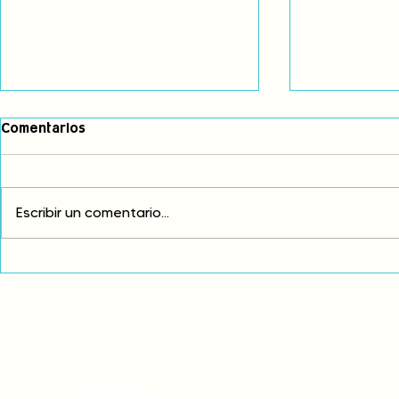
Comentarios
Escribir un comentario...
Comunidades asháninkas
COP30: Resi
actualizan sus estatutos
frente a la
comunales para fortalecer
complicidad
su autonomía y gobernanza
climática
territorial.
CONTACTO
onamiap.org
Jr. Santa Rosa 327 Lima, Perú.
01-4280635 / 953 532 064