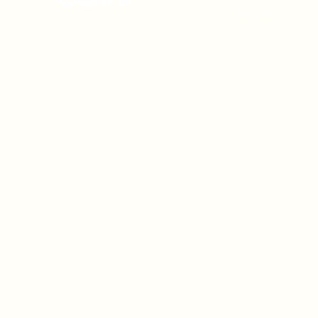
onamiap@onamiap.org