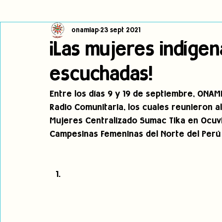
onamiap
23 sept 2021
Cambio climático
Navegador indígena
Publicaciones
¡Las mujeres indígen
escuchadas!
Alertas
Pronunciamientos
Observatorio de consulta previa
Entre los días 9 y 19 de septiembre, ONAMI
Radio Comunitaria, los cuales reunieron a
jóvenes indígenas
Incidencias
incidencia
PNPI
Mujeres Centralizado Sumac Tika en Ocuvi
Campesinas Femeninas del Norte del Perú