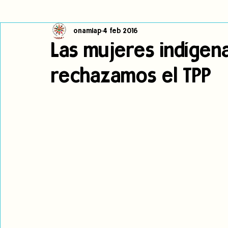
onamiap
4 feb 2016
Cambio climático
Navegador indígena
Publicaciones
Las mujeres indíge
rechazamos el TPP
Alertas
Pronunciamientos
Observatorio de consulta previa
jóvenes indígenas
Incidencias
incidencia
PNPI