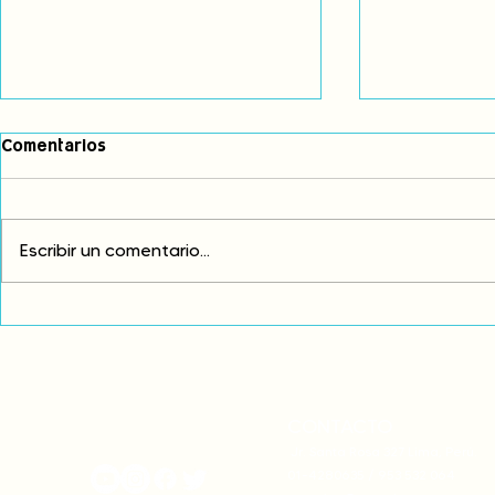
Comentarios
Escribir un comentario...
Exigimos cambios
¡FUERA EL I
estructurales para eliminar
AMÉRICA LAT
la discriminación racial
CONTACTO
onamiap.org
Jr. Santa Rosa 327 Lima, Perú.
01-4280635 / 953 532 064