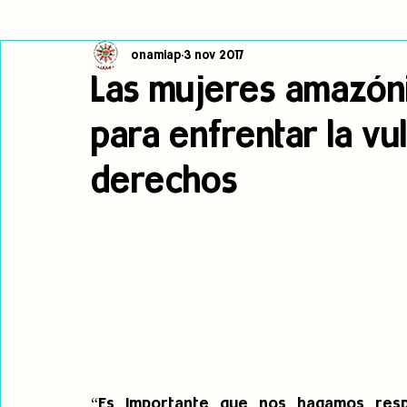
onamiap
3 nov 2017
Cambio climático
Navegador indígena
Publicaciones
Las mujeres amazó
para enfrentar la vu
Alertas
Pronunciamientos
Observatorio de consulta previa
derechos
jóvenes indígenas
Incidencias
incidencia
PNPI
“Es importante que nos hagamos resp