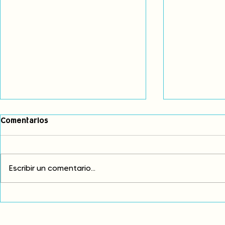
Comentarios
Escribir un comentario...
Comunidades asháninkas
COP30: Resi
actualizan sus estatutos
frente a la
comunales para fortalecer
complicidad