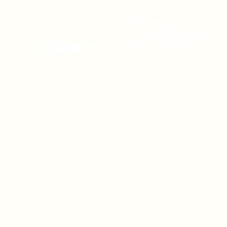
su autonomía y gobernanza
climática
territorial.
CONTACTO
onamiap.org
Jr. Santa Rosa 327 Lima, Perú.
01-4280635 / 953 532 064
onamiap@onamiap.org