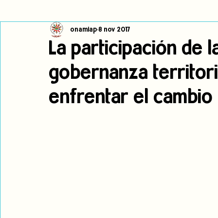
onamiap
8 nov 2017
Cambio climático
Navegador indígena
Publicaciones
La participación de 
gobernanza territori
Alertas
Pronunciamientos
Observatorio de consulta previa
enfrentar el cambio c
jóvenes indígenas
Incidencias
incidencia
PNPI