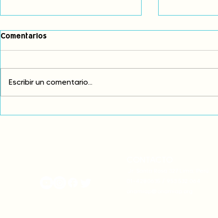
Comentarios
Escribir un comentario...
Comunidades asháninkas
COP30: Resi
actualizan sus estatutos
frente a la
comunales para fortalecer
complicidad
su autonomía y gobernanza
climática
territorial.
CONTACTO
onamiap.org
Jr. Santa Rosa 327 Lima, Perú.
01-4280635 / 953 532 064
onamiap@onamiap.org