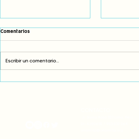
Comentarios
Escribir un comentario...
Exigimos cambios
¡FUERA EL I
estructurales para eliminar
AMÉRICA LAT
la discriminación racial
CONTACTO
onamiap.org
Jr. Santa Rosa 327 Lima, Perú.
01-4280635 / 953 532 064
onamiap@onamiap.org