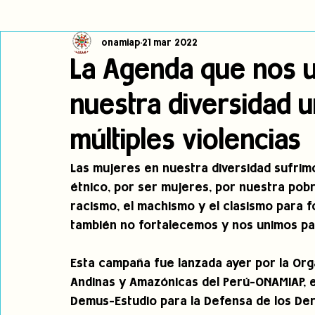
onamiap
21 mar 2022
Cambio climático
Navegador indígena
Publicaciones
La Agenda que nos 
nuestra diversidad u
Alertas
Pronunciamientos
Observatorio de consulta previa
múltiples violencias
jóvenes indígenas
Incidencias
incidencia
PNPI
Las mujeres en nuestra diversidad sufrimo
étnico, por ser mujeres, por nuestra pob
racismo, el machismo y el clasismo para f
también no fortalecemos y nos unimos pa
Esta campaña fue lanzada ayer por la Org
Andinas y Amazónicas del Perú-ONAMIAP, el
Demus-Estudio para la Defensa de los Der