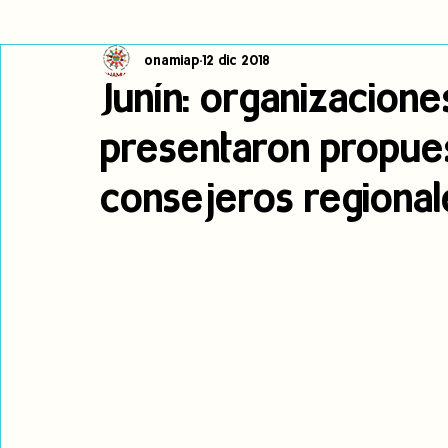
onamiap
12 dic 2018
Cambio climático
Navegador indígena
Publicaciones
Junín: organizacione
presentaron propue
Alertas
Pronunciamientos
Observatorio de consulta previa
consejeros regional
jóvenes indígenas
Incidencias
incidencia
PNPI