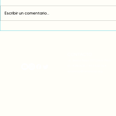
Escribir un comentario...
Comunidades asháninkas
COP30: Resi
actualizan sus estatutos
frente a la
comunales para fortalecer
complicidad
su autonomía y gobernanza
climática
territorial.
CONTACTO
onamiap.org
Jr. Santa Rosa 327 Lima, Perú.
01-4280635 / 953 532 064
onamiap@onamiap.org