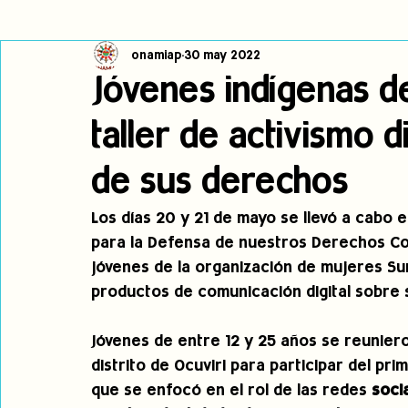
onamiap
30 may 2022
Cambio climático
Navegador indígena
Publicaciones
Jóvenes indígenas de
taller de activismo d
Alertas
Pronunciamientos
Observatorio de consulta previa
de sus derechos
jóvenes indígenas
Incidencias
incidencia
PNPI
Los días 20 y 21 de mayo se llevó a cabo el
para la Defensa de nuestros Derechos Col
jóvenes de la organización de mujeres Sum
productos de comunicación digital sobre s
Jóvenes de entre 12 y 25 años se reuniero
distrito de Ocuviri para participar del prim
que se enfocó en el rol de las redes 
soci