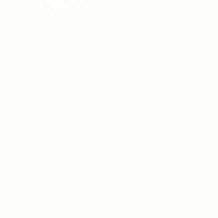
01-4280635 / 953 532 064
onamiap@onamiap.org