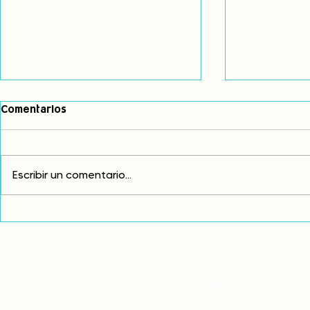
Comentarios
Escribir un comentario...
Exigimos cambios
¡FUERA EL I
estructurales para eliminar
AMÉRICA LAT
la discriminación racial
CONTACTO
onamiap.org
Jr. Santa Rosa 327 Lima, Perú.