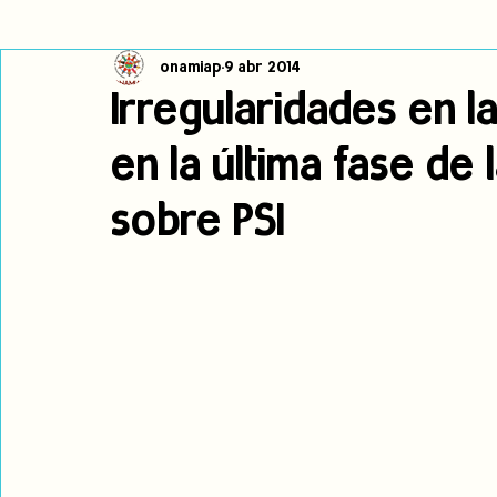
onamiap
9 abr 2014
Cambio climático
Navegador indígena
Publicaciones
Irregularidades en l
en la última fase de 
Alertas
Pronunciamientos
Observatorio de consulta previa
sobre PSI
jóvenes indígenas
Incidencias
incidencia
PNPI