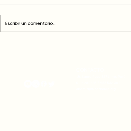
Escribir un comentario...
Exigimos cambios
¡FUERA EL I
estructurales para eliminar
AMÉRICA LAT
la discriminación racial
CONTACTO
onamiap.org
Jr. Santa Rosa 327 Lima, Perú.
01-4280635 / 953 532 064
onamiap@onamiap.org