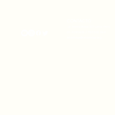
comunales para fortalecer
complicidad
su autonomía y gobernanza
climática
territorial.
CONTACTO
onamiap.org
Jr. Santa Rosa 327 Lima, Perú.
01-4280635 / 953 532 064
onamiap@onamiap.org