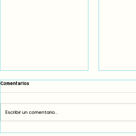
Comentarios
Escribir un comentario...
Comunidades asháninkas
COP30: Resi
actualizan sus estatutos
frente a la