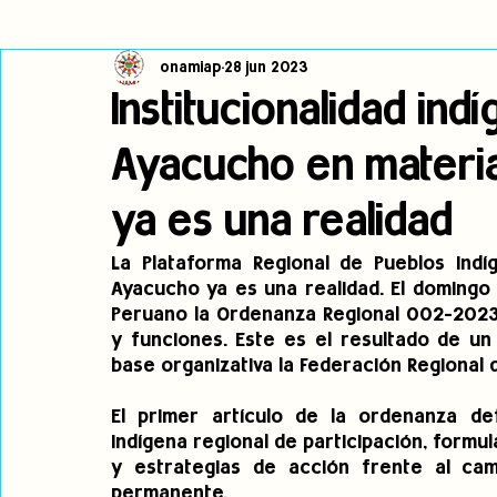
onamiap
28 jun 2023
Cambio climático
Navegador indígena
Publicaciones
Institucionalidad ind
Ayacucho en materia
Alertas
Pronunciamientos
Observatorio de consulta previa
ya es una realidad
jóvenes indígenas
Incidencias
incidencia
PNPI
La Plataforma Regional de Pueblos Indí
Ayacucho ya es una realidad. El domingo 18
Peruano la Ordenanza Regional 002-2023-
y funciones. Este es el resultado de un
base organizativa la Federación Regional
El primer artículo de la ordenanza defi
indígena regional de participación, formul
y estrategias de acción frente al camb
permanente. 