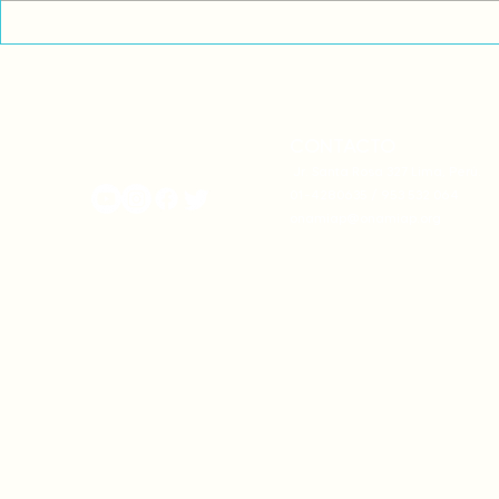
Exigimos cambios
¡FUERA EL I
estructurales para eliminar
AMÉRICA LAT
la discriminación racial
CONTACTO
onamiap.org
Jr. Santa Rosa 327 Lima, Perú.
01-4280635 / 953 532 064
onamiap@onamiap.org