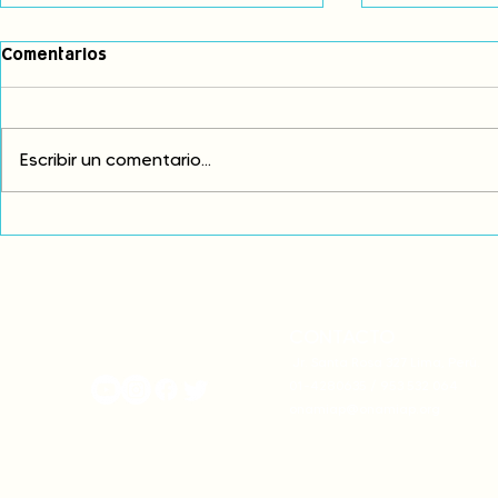
Comentarios
Escribir un comentario...
Exigimos cambios
¡FUERA EL I
estructurales para eliminar
AMÉRICA LAT
la discriminación racial
CONTACTO
onamiap.org
Jr. Santa Rosa 327 Lima, Perú.
01-4280635 / 953 532 064
onamiap@onamiap.org