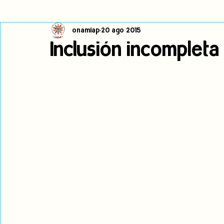
onamiap
20 ago 2015
Cambio climático
Navegador indígena
Publicaciones
Inclusión incompleta
Alertas
Pronunciamientos
Observatorio de consulta previa
jóvenes indígenas
Incidencias
incidencia
PNPI