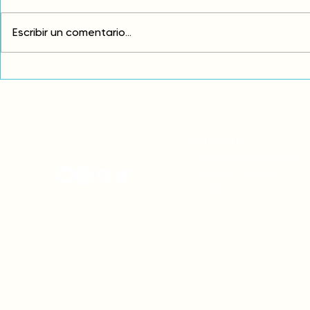
Escribir un comentario...
Comunidades asháninkas
COP30: Resi
actualizan sus estatutos
frente a la
comunales para fortalecer
complicidad
su autonomía y gobernanza
climática
territorial.
CONTACTO
onamiap.org
Jr. Santa Rosa 327 Lima, Perú.
01-4280635 / 953 532 064
onamiap@onamiap.org