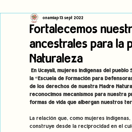
onamiap
13 sept 2022
Cambio climático
Navegador indígena
Publicaciones
Fortalecemos nuest
ancestrales para la 
Alertas
Pronunciamientos
Observatorio de consulta previa
Naturaleza
jóvenes indígenas
Incidencias
incidencia
PNPI
 En Ucayali, mujeres indígenas del pueblo
la “Escuela de Formación para Defensoras
de los derechos de nuestra Madre Naturale
reconocimos mecanismos para nuestra pro
formas de vida que albergan nuestros terr
La relación que, como mujeres indígenas
construye desde la reciprocidad en el cui