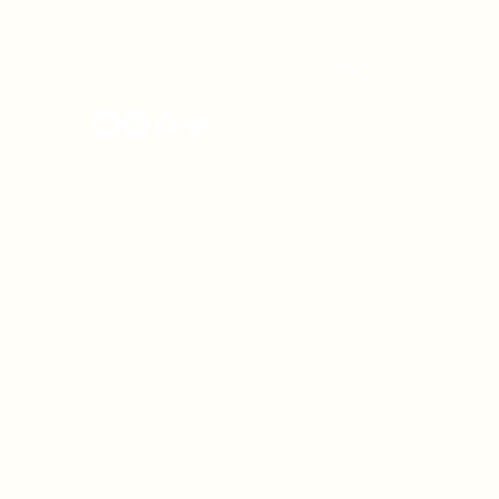
CONTACTO
onamiap.org
Jr. Santa Rosa 327 Lima, Perú.
01-4280635 / 953 532 064
onamiap@onamiap.org