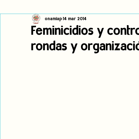
onamiap
14 mar 2014
Cambio climático
Navegador indígena
Publicaciones
Feminicidios y contro
rondas y organizaci
Alertas
Pronunciamientos
Observatorio de consulta previa
jóvenes indígenas
Incidencias
incidencia
PNPI