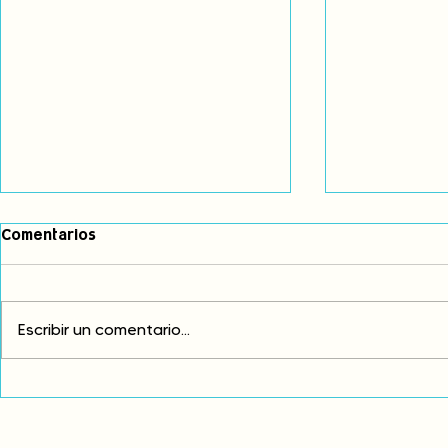
Comentarios
Escribir un comentario...
Comunidades asháninkas
COP30: Resi
actualizan sus estatutos
frente a la
comunales para fortalecer
complicidad
su autonomía y gobernanza
climática