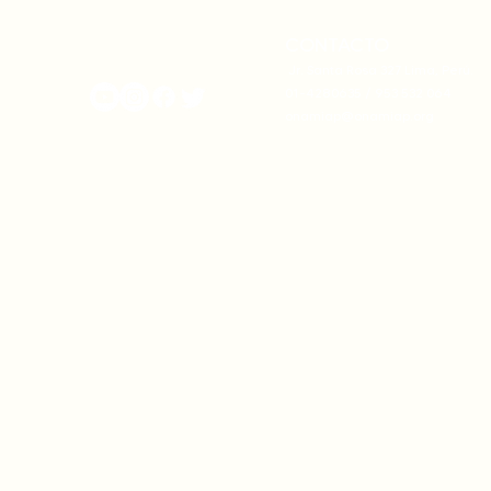
territorial.
CONTACTO
onamiap.org
Jr. Santa Rosa 327 Lima, Perú.
01-4280635 / 953 532 064
onamiap@onamiap.org