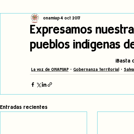
onamiap
4 oct 2017
Cambio climático
Navegador indígena
Publicaciones
Expresamos nuestra 
pueblos indígenas de
Alertas
Pronunciamientos
Observatorio de consulta previa
¡Basta 
jóvenes indígenas
Incidencias
incidencia
PNPI
La voz de ONAMIAP
Gobernanza Territorial
Salv
Entradas recientes