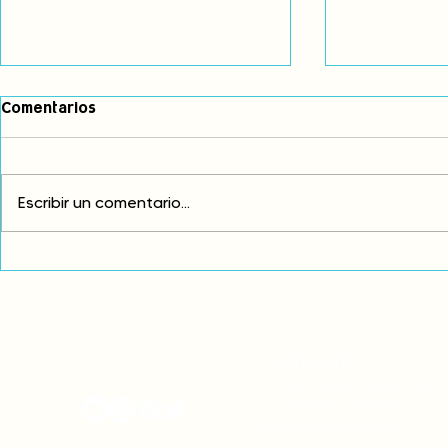
Comentarios
Escribir un comentario...
Exigimos cambios
¡FUERA EL I
estructurales para eliminar
AMÉRICA LAT
la discriminación racial
CONTACTO
onamiap.org
Jr. Santa Rosa 327 Lima, Perú.
01-4280635 / 953 532 064
onamiap@onamiap.org