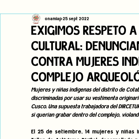
onamiap
25 sept 2022
Cambio climático
Navegador indígena
Publicaciones
EXIGIMOS RESPETO A
CULTURAL: DENUNCIA
Alertas
Pronunciamientos
Observatorio de consulta previa
CONTRA MUJERES IND
jóvenes indígenas
Incidencias
incidencia
PNPI
COMPLEJO ARQUEOLÓ
Mujeres y niñas indígenas del distrito de Cot
discriminadas por usar su vestimenta originar
Cusco. Una supuesta trabajadora del DIRCETUR 
si querían grabar dentro del complejo, violand
El 25 de setiembre, 14 mujeres y niñas 