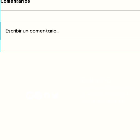
Comentarios
Escribir un comentario...
Comunidades asháninkas
COP30: Resi
actualizan sus estatutos
frente a la
comunales para fortalecer
complicidad
su autonomía y gobernanza
climática
territorial.
CONTACTO
onamiap.org
Jr. Santa Rosa 327 Lima, Perú.
01-4280635 / 953 532 064
onamiap@onamiap.org