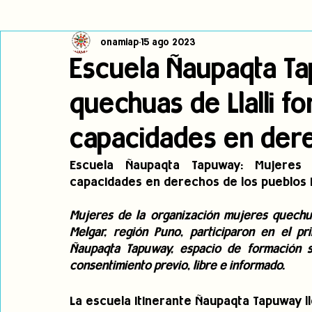
onamiap
15 ago 2023
Cambio climático
Navegador indígena
Publicaciones
Escuela Ñaupaqta T
quechuas de Llalli f
Alertas
Pronunciamientos
Observatorio de consulta previa
capacidades en der
jóvenes indígenas
Incidencias
incidencia
PNPI
Escuela Ñaupaqta Tapuway: Mujeres q
capacidades en derechos de los pueblos 
Mujeres de la organización mujeres quechuas 
Melgar, región Puno, participaron en el p
Ñaupaqta Tapuway, espacio de formación so
consentimiento previo, libre e informado.
La escuela itinerante Ñaupaqta Tapuway lle