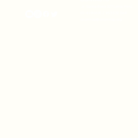
onamiap.org
Jr. Santa Rosa 327 Lima, Perú.
01-4280635 / 953 532 064
onamiap@onamiap.org