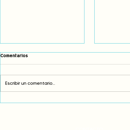
Comentarios
Escribir un comentario...
Exigimos cambios
¡FUERA EL I
estructurales para eliminar
AMÉRICA LAT
la discriminación racial
CONTACTO