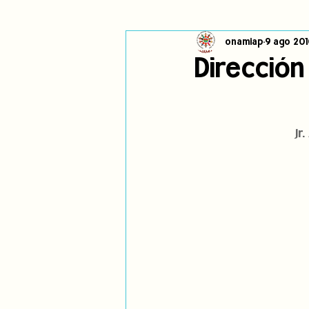
onamiap
9 ago 201
Cambio climático
Navegador in
Direcció
Alertas
Pronunciamientos
Jr
jóvenes indígenas
Incidencias