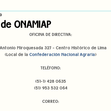
0
dígena
Publicaciones
Consulta previa
Sin categoría
A
n de ONAMIAP
OFICINA DE DIRECTIVA:
Observatorio de consulta previa
Mujeres indígenas
Territorios in
. Antonio Miroquesada 327 - Centro Histórico de Lima
(Local de la 
Confederación Nacional Agraria
)
incidencia
PNPI
Nuestras Raíces Cuentan
TELÉFONO:
(51-1) 428 0635
(51) 953 532 064
CORREO: