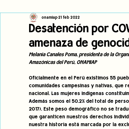
onamiap
21 feb 2022
Cambio climático
Navegador indígena
Publicaciones
Desatención por COV
amenaza de genocidi
Alertas
Pronunciamientos
Observatorio de consulta previa
Melania Canales Poma, presidenta de la Organ
Amazónicas del Perú, ONAMIAP
jóvenes indígenas
Incidencias
incidencia
PNPI
Oficialmente en el Perú existimos 55 pueb
comunidades campesinas y nativas, que re
nacional. 
Las mujeres indígenas constituim
Además somos el 50.2% del total de perso
2017)
. 
Este peso demográfico no se traduc
que garanticen nuestros derechos individu
nuestra historia está marcada por la exclu