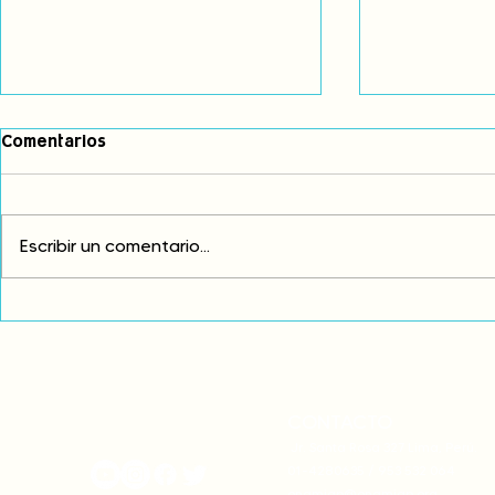
Comentarios
Escribir un comentario...
Exigimos cambios
¡FUERA EL I
estructurales para eliminar
AMÉRICA LAT
la discriminación racial
CONTACTO
onamiap.org
Jr. Santa Rosa 327 Lima, Perú.
01-4280635 / 953 532 064
onamiap@onamiap.org