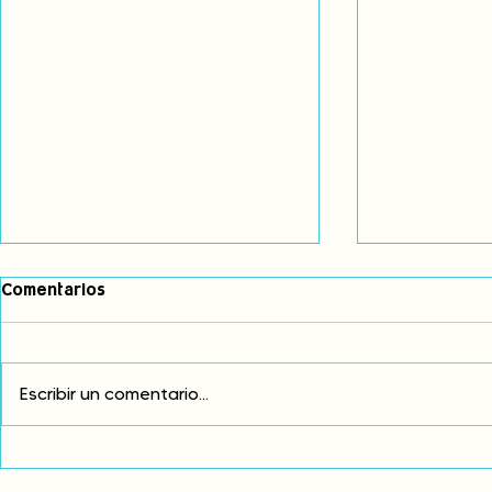
Comentarios
Escribir un comentario...
Exigimos cambios
¡FUERA EL I
estructurales para eliminar
AMÉRICA LAT