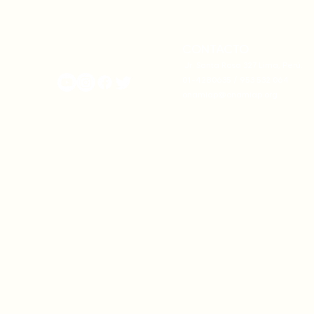
la discriminación racial
CONTACTO
onamiap.org
Jr. Santa Rosa 327 Lima, Perú.
01-4280635 / 953 532 064
onamiap@onamiap.org