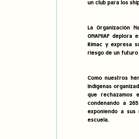
un club para los shi
La Organización N
ONAMIAP deplora es
Rímac y expresa su
riesgo de un futuro 
Como nuestros her
indígenas organizad
que rechazamos es
condenando a 265 f
exponiendo a sus n
escuela.