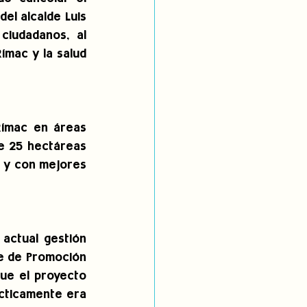
l alcalde Luis 
iudadanos, al 
ímac y la salud 
Rímac en áreas 
e 25 hectáreas 
 y con mejores 
actual gestión 
e de Promoción 
ue el proyecto 
ácticamente era 