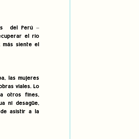
s  del Perú – 
cuperar el río 
 más siente el 
, las mujeres 
ras viales. Lo 
 otros fines, 
a ni desagüe, 
e asistir a la 