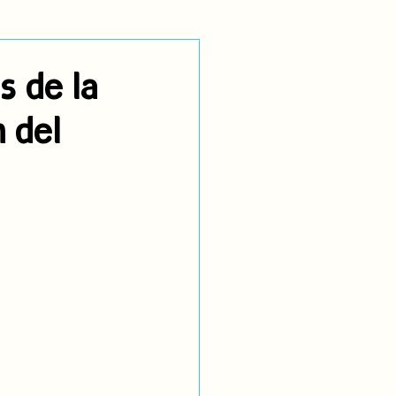
utoidentificación
 de la
 del
dígenas