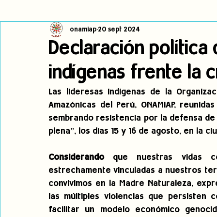
onamiap
20 sept 2024
Cambio climático
Navegador indígena
Publicaciones
Declaración política
indígenas frente la cr
Alertas
Pronunciamientos
Observatorio de consulta previa
Las lideresas indígenas de la Organizac
Amazónicas del Perú, ONAMIAP, reunidas 
jóvenes indígenas
Incidencias
incidencia
PNPI
sembrando resistencia por la defensa de nu
plena”, los días 15 y 16 de agosto, en la ci
Considerando
 que nuestras vidas c
estrechamente vinculadas a nuestros terri
convivimos en la Madre Naturaleza, exp
las múltiples violencias que persisten c
facilitar un modelo económico genocid