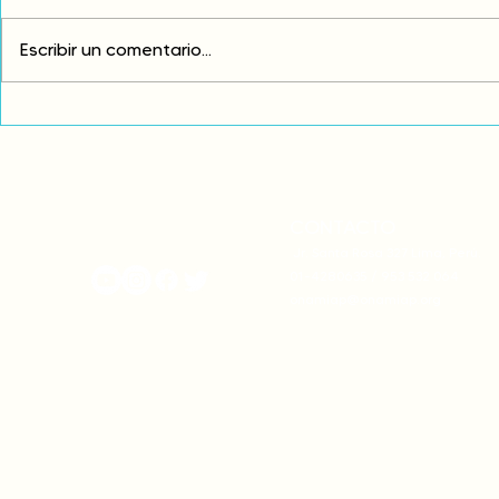
Escribir un comentario...
Exigimos cambios
¡FUERA EL I
estructurales para eliminar
AMÉRICA LAT
la discriminación racial
CONTACTO
onamiap.org
Jr. Santa Rosa 327 Lima, Perú.
01-4280635 / 953 532 064
onamiap@onamiap.org