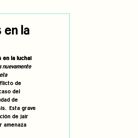
utoidentificación
 en la
dígenas
 en la lucha!
os nuevamente 
neta
flicto de 
caso del 
udad de 
s.  Esta grave 
ión de Jair 
or amenaza 