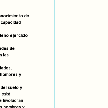
onocimiento de 
 capacidad 
 
eno ejercicio 
ades de 
 las 
dades, 
 hombres y 
del suelo y 
 está 
e involucran 
os hombres y 