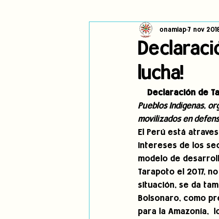
onamiap
7 nov 201
Cambio climático
Navegador in
Declaraci
lucha!
Alertas
Pronunciamientos
Declaración de Ta
Pueblos Indígenas, or
jóvenes indígenas
Incidencias
movilizados en defensa
El Perú está atraves
intereses de los se
modelo de desarrollo
Tarapoto el 2017, no
situación, se da ta
Bolsonaro, como pre
para la Amazonía,  l