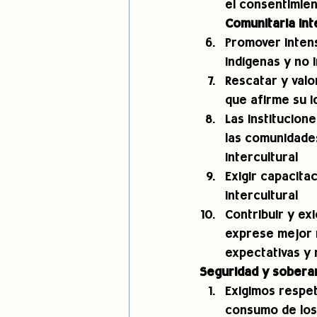
el consentimien
Comunitaria Int
Promover intens
indígenas y no i
Rescatar y val
que afirme su id
Las institucion
las comunidades
intercultural 
Exigir capacit
intercultural 
Contribuir y exi
exprese mejor 
expectativas y
Seguridad y soberan
Exigimos respet
consumo de los 