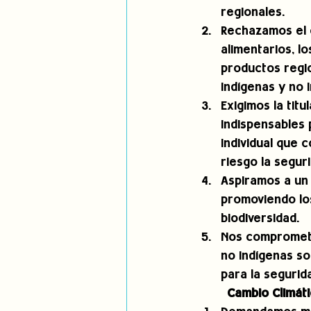
regionales. 
Rechazamos el c
alimentarios, l
productos regio
indígenas y no i
Exigimos la tit
indispensables 
individual que 
riesgo la seguri
Aspiramos a un 
promoviendo los
biodiversidad. 
Nos comprometem
no indígenas so
para la segurid
         Cambio Climát