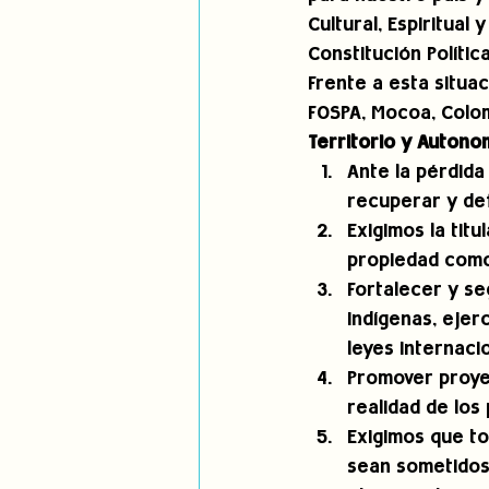
Cultural, Espiritual
Constitución Polític
Frente a esta situa
FOSPA, Mocoa, Colom
Territorio y Autono
Ante la pérdida 
recuperar y def
Exigimos la titu
propiedad como
Fortalecer y s
Indígenas, ejer
leyes internaci
Promover proye
realidad de los
Exigimos que to
sean sometidos 