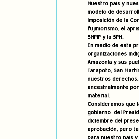
Nuestro país y nue
modelo de desarrollo
imposición de la Co
fujimorismo, el apri
SNMP y la SPH.
En medio de esta pr
organizaciones indíg
Amazonía y sus pueb
Tarapoto, San Martín
nuestros derechos, 
ancestralmente por 
material.
Consideramos que la
gobierno  del Presi
diciembre del prese
aprobación, pero ta
para nuestro país y