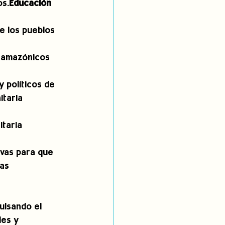
os.
Educación 
e los pueblos 
 amazónicos 
 políticos de 
taria 
taria 
ivas para que 
as 
ulsando el 
es y 