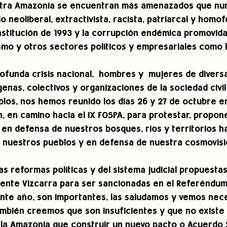
stra Amazonía se encuentran más amenazados que nun
 neoliberal, extractivista, racista, patriarcal y homofó
nstitución de 1993 y la corrupción endémica promovida
smo y otros sectores políticos y empresariales como la
ofunda crisis nacional,  hombres y  mujeres de divers
enas, colectivos y organizaciones de la sociedad civil 
los, nos hemos reunido los días 26 y 27 de octubre en
, en camino hacia el IX FOSPA, para protestar, propone
en defensa de nuestros bosques, ríos y territorios h
nuestros pueblos y en defensa de nuestra cosmovisión
s reformas políticas y del sistema judicial propuestas
dente Vizcarra para ser sancionadas en el Referéndum
nte año, son importantes, las saludamos y vemos nece
mbién creemos que son insuficientes y que no existe o
 la Amazonía que construir un nuevo pacto o Acuerdo