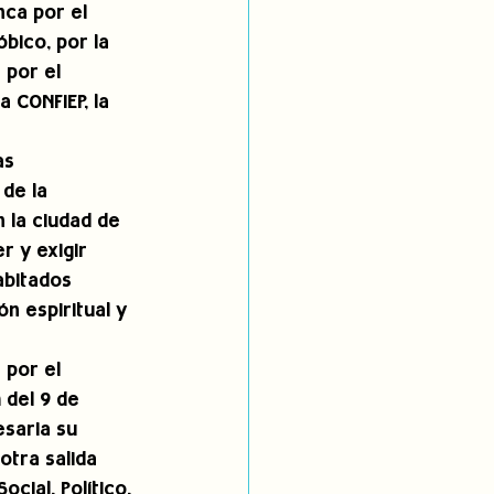
ca por el 
bico, por la 
 por el 
 CONFIEP, la 
as 
de la 
 la ciudad de 
r y exigir 
abitados 
 espiritual y 
 por el 
 del 9 de 
saria su 
tra salida 
Social, Político, 