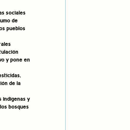
as sociales 
sumo de 
os pueblos 
rales 
tulación 
vo y pone en 
sticidas, 
ón de la 
 indígenas y 
 los bosques 