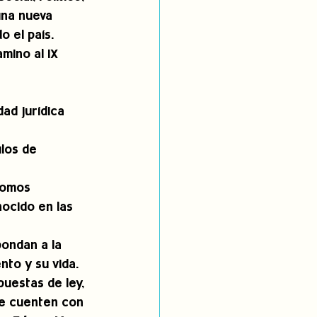
una nueva 
o el país.
mino al IX 
ad jurídica 
ulos de 
nomos 
ocido en las 
ondan a la 
nto y su vida. 
uestas de ley, 
ue cuenten con 