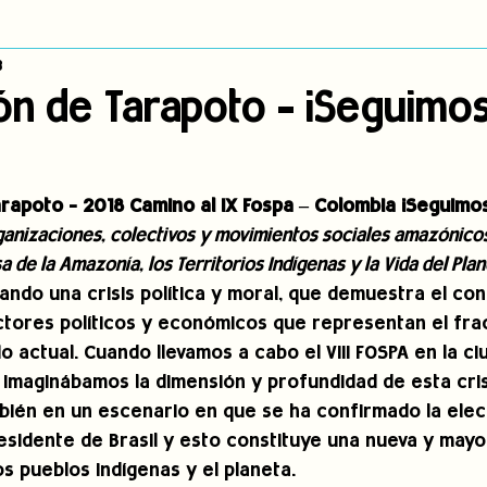
8
dígena
Publicaciones
Consulta previa
Sin categoría
A
ón de Tarapoto - ¡Seguimos
Observatorio de consulta previa
Mujeres indígenas
Territorios in
rapoto - 2018 Camino al IX Fospa – Colombia ¡Seguimos
ganizaciones, colectivos y movimientos sociales amazónic
incidencia
PNPI
Nuestras Raíces Cuentan
 de la Amazonía, los Territorios Indígenas y la Vida del Pla
ando una crisis política y moral, que demuestra el con
ctores políticos y económicos que representan el fra
 actual. Cuando llevamos a cabo el VIII FOSPA en la ci
 imaginábamos la dimensión y profundidad de esta crisi
mbién en un escenario en que se ha confirmado la elecc
sidente de Brasil y esto constituye una nueva y may
os pueblos indígenas y el planeta.