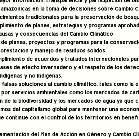
or información, transparencia y participación de las
 amazónicas en la toma de decisiones sobre Cambio Cl
imientos tradicionales para la preservación de bosqu
plimiento de planes, estrategias y programas aprobad
ausas y consecuencias del Cambio Climático 
 de planes, proyectos y programas para la conservaci
orestación y manejo de residuos sólidos. 
mplimiento de acuerdos y tratados internacionales par
ases de efecto invernadero y el respeto de los derec
indígenas y no indígenas. 
falsas soluciones al cambio climático, tales como la 
o por servicios ambientales como los mercados de car
 de la biodiversidad y los mercados de agua ya que c
mos del capitalismo global para mantener una econom
e continúe con el control de los territorios en benefi
lementación del Plan de Acción en Género y Cambio Cl