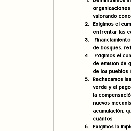
Demandamos may
organizaciones
valorando conoc
Exigimos el cum
enfrentar las c
 Financiamiento
de bosques, ref
 Exigimos el cu
de emisión de g
de los pueblos 
Rechazamos las 
verde y el pag
la compensación
nuevos mecanis
acumulación, qu
cuántos 
Exigimos la imp