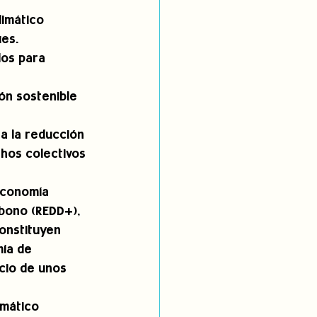
 
imático 
es. 
os para 
ón sostenible 
a la reducción 
hos colectivos 
economía 
bono (REDD+), 
onstituyen 
ía de 
cio de unos 
imático 