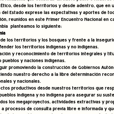
 y Ético, desde los territorios y desde adentro, que en 
a del Estado exprese las expectativas y aportes de tod
ción, reunidos en este Primer Encuentro Nacional en ca
bia  planteamos lo siguiente:
mía
de los territorios y los bosques y frente a la insegurid
ender los territorios indígenas y no indígenas. 
lación y reconocimiento de territorios integrales y tít
 pueblos y naciones indígenas. 
eguir promoviendo la construcción de Gobiernos Autó
ciendo nuestro derecho a la libre determinación recon
onales y nacionales. 
ctos productivos desde nuestros territorios que resp
 pueblos indígena y no indígena para asegurar su suste
dos los megaproyectos, actividades extractivas y prop
a procesos de consulta previa libre e informada y q