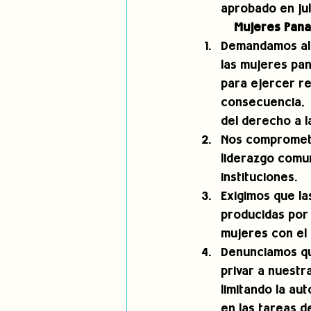
aprobado en jul
           Mujeres P
Demandamos al 
las mujeres pa
para ejercer re
consecuencia,  
del derecho a la
Nos compromete
liderazgo comun
instituciones. 
Exigimos que la
producidas por 
mujeres con el 
Denunciamos que
privar a nuestr
limitando la au
en las tareas d