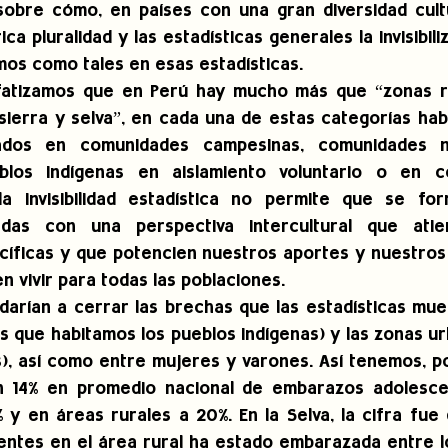
sobre cómo, en países con una gran diversidad cultur
ica pluralidad y las estadísticas generales la invisibili
mos como tales en esas estadísticas.
fatizamos que en Perú hay mucho más que “zonas ru
sierra y selva”, en cada una de estas categorías hab
zados en comunidades campesinas, comunidades na
los indígenas en aislamiento voluntario o en cont
a invisibilidad estadística no permite que se form
iadas con una perspectiva intercultural que atie
cíficas y que potencien nuestros aportes y nuestros
n vivir para todas las poblaciones. 
udarían a cerrar las brechas que las estadísticas mues
as que habitamos los pueblos indígenas) y las zonas ur
s), así como entre mujeres y varones. Así tenemos, po
n 14% en promedio nacional de embarazos adolescen
% y en áreas rurales a 20%. En la Selva, la cifra fue 
ntes en el área rural ha estado embarazada entre los