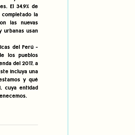
s. El 34.9% de 
completado la 
on las nuevas 
 urbanas usan 
cas del Perú - 
e los pueblos 
nda del 2017, a 
ste incluya una 
estamos y qué 
 cuya entidad 
rtenecemos.