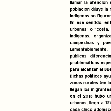
llamar la atención 
población diluye la r
indígenas no figura
En ese sentido, en
urbanas” o “costa, 
indígenas, organi
campesinas y pueb
Lamentablemente, l
públicas diferenc
problemáticas espe
para alcanzar el Bue
Dichas políticas ay
zonas rurales (en l
llegan los migrante
en el 2013 hubo u
urbanas, llegó a 12
cada cinco adolesce