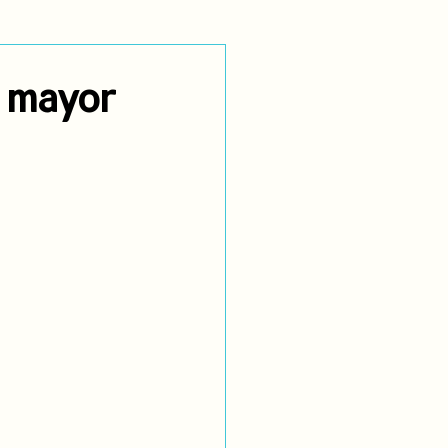
utoidentificación
s mayor
dígenas