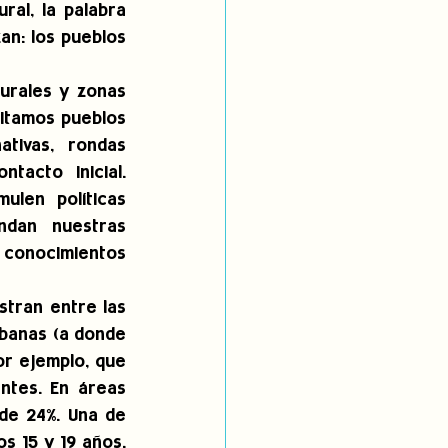
al, la palabra 
zan: los pueblos 
rales y zonas 
itamos pueblos 
tivas, rondas 
acto inicial. 
ulen políticas 
ndan nuestras 
 conocimientos 
tran entre las 
banas (a donde 
r ejemplo, que 
tes. En áreas 
de 24%. Una de 
 15 y 19 años. 