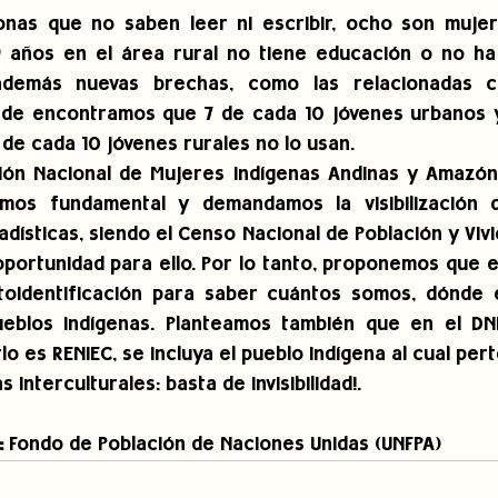
nas que no saben leer ni escribir, ocho son mujere
 años en el área rural no tiene educación o no ha 
 además nuevas brechas, como las relacionadas c
nde encontramos que 7 de cada 10 jóvenes urbanos y
 de cada 10 jóvenes rurales no lo usan. 
ión Nacional de Mujeres Indígenas Andinas y Amazóni
mos fundamental y demandamos la visibilización d
adísticas, siendo el Censo Nacional de Población y Vivie
 oportunidad para ello. Por lo tanto, proponemos que e
toidentificación para saber cuántos somos, dónde 
eblos indígenas. Planteamos también que en el DNI,
lo es RENIEC, se incluya el pueblo indígena al cual pe
as interculturales: basta de invisibilidad!.
:
 Fondo de Población de Naciones Unidas (UNFPA)