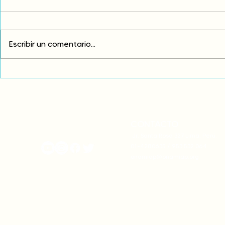
Escribir un comentario...
Comunidades asháninkas
COP30: Resi
actualizan sus estatutos
frente a la
comunales para fortalecer
complicidad
su autonomía y gobernanza
climática
territorial.
CONTACTO
onamiap.org
Jr. Santa Rosa 327 Lima, Perú.
01-4280635 / 953 532 064
onamiap@onamiap.org