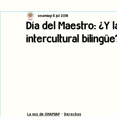
onamiap
5 jul 2018
Cambio climático
Navegador indígena
Publicaciones
Día del Maestro: ¿Y 
intercultural bilingüe
Alertas
Pronunciamientos
Observatorio de consulta previa
jóvenes indígenas
Incidencias
incidencia
PNPI
La voz de ONAMIAP
Derechos