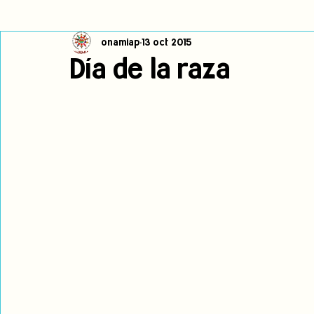
onamiap
13 oct 2015
Cambio climático
Navegador indígena
Publicaciones
Día de la raza
Alertas
Pronunciamientos
Observatorio de consulta previa
jóvenes indígenas
Incidencias
incidencia
PNPI