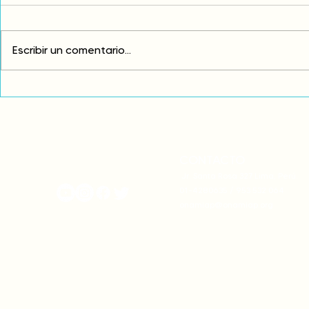
Escribir un comentario...
Exigimos cambios
¡FUERA EL I
estructurales para eliminar
AMÉRICA LAT
la discriminación racial
CONTACTO
onamiap.org
Jr. Santa Rosa 327 Lima, Perú.
01-4280635 / 953 532 064
onamiap@onamiap.org