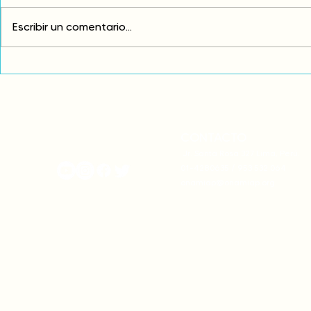
Escribir un comentario...
Exigimos cambios
¡FUERA EL I
estructurales para eliminar
AMÉRICA LAT
la discriminación racial
CONTACTO
onamiap.org
Jr. Santa Rosa 327 Lima, Perú.
01-4280635 / 953 532 064
onamiap@onamiap.org