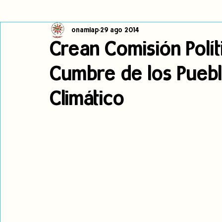
onamiap
29 ago 2014
Cambio climático
Navegador indígena
Publicaciones
Crean Comisión Polí
Cumbre de los Puebl
Alertas
Pronunciamientos
Observatorio de consulta previa
Climático
jóvenes indígenas
Incidencias
incidencia
PNPI