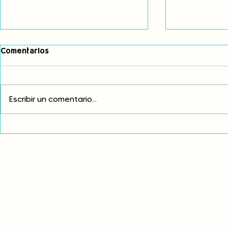
Comentarios
Escribir un comentario...
Comunidades asháninkas
COP30: Resi
actualizan sus estatutos
frente a la
comunales para fortalecer
complicidad
su autonomía y gobernanza
climática
territorial.
CONTACTO
onamiap.org
Jr. Santa Rosa 327 Lima, Perú.
01-4280635 / 953 532 064
onamiap@onamiap.org