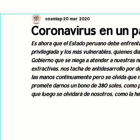
onamiap
20 mar 2020
Cambio climático
Navegador indígena
Publicaciones
Coronavirus en un p
Es ahora que el Estado peruano debe enfrentar
Alertas
Pronunciamientos
Observatorio de consulta previa
privilegiada y los más vulnerables, quienes di
Gobierno que se niega a atender a nuestras ni
extractivas, nos tacha de antidesarrollo por 
jóvenes indígenas
Incidencias
incidencia
PNPI
las manos continuamente pero se olvida que 
promete darnos un bono de 380 soles, como pa
que luego se olvidará de nosotros, como la h