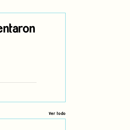
utoidentificación
entaron
dígenas
Ver todo