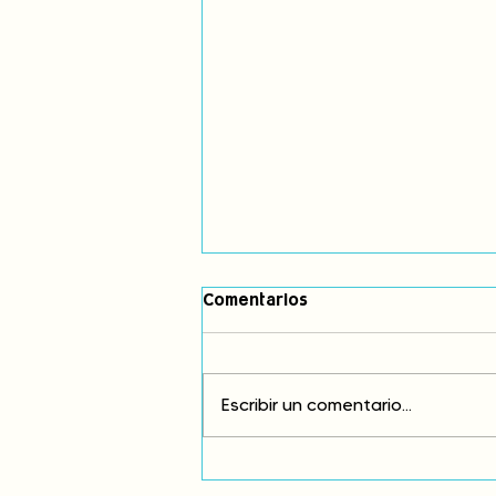
Comentarios
Escribir un comentario...
Comunidades asháninkas
actualizan sus estatutos