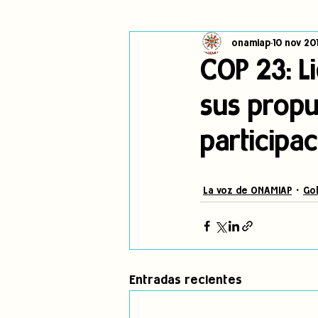
onamiap
10 nov 20
Cambio climático
Navegador in
COP 23: L
sus propu
Alertas
Pronunciamientos
participac
jóvenes indígenas
Incidencias
La voz de ONAMIAP
Gob
Entradas recientes