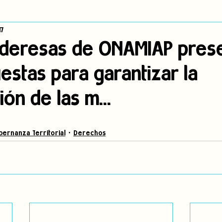
17
dígena
Publicaciones
Consulta previa
Sin categoría
A
ideresas de ONAMIAP pres
estas para garantizar la
Observatorio de consulta previa
Mujeres indígenas
Territorios in
ión de las m...
incidencia
PNPI
Nuestras Raíces Cuentan
ernanza Territorial
Derechos