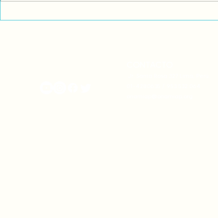
Fortalecemos nuestras
Denunciamo
voces para defender la
atentan con
Madre Naturaleza y exigir el
autonomía 
respeto de nuestros
la moviliza
derechos
desde nuest
CONTACTO
onamiap.org
Jr. Santa Rosa 327 Lima, Perú.
01-4280635 / 953 532 064
onamiap@onamiap.org