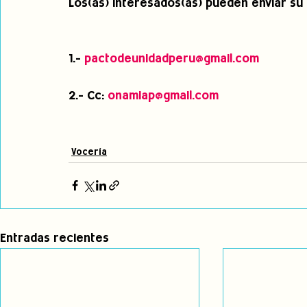
Los(as) interesados(as) pueden enviar su 
1.- 
pactodeunidadperu@gmail.com
2.- Cc: 
onamiap@gmail.com
Vocería
Entradas recientes