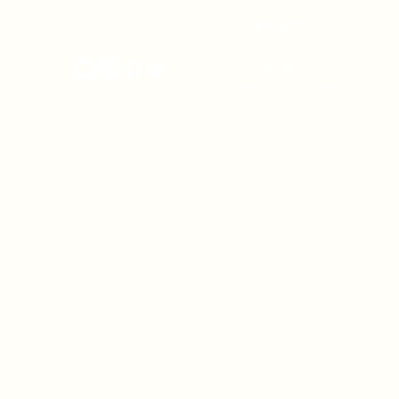
derechos
desde nuest
CONTACTO
onamiap.org
Jr. Santa Rosa 327 Lima, Perú.
01-4280635 / 953 532 064
onamiap@onamiap.org