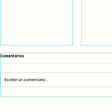
Comentarios
Escribir un comentario...
Fortalecemos nuestras
Denunciamo
voces para defender la
atentan con
Madre Naturaleza y exigir el
autonomía 
respeto de nuestros
la moviliza