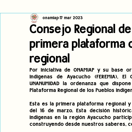
onamiap
17 mar 2023
Cambio climático
Navegador indígena
Publicaciones
Consejo Regional de
primera plataforma c
Alertas
Pronunciamientos
Observatorio de consulta previa
regional
jóvenes indígenas
Incidencias
incidencia
PNPI
Por iniciativa de ONAMIAP y su base org
Indígenas de Ayacucho (FEREMIA), El
UNANUMIDAD la ordenanza que dispone l
Plataforma Regional de los Pueblos Indíge
Esta es la primera plataforma regional y
del 16 de marzo. Esta decisión históric
indígenas en la región Ayacucho partici
construyendo desde nuestros saberes, co