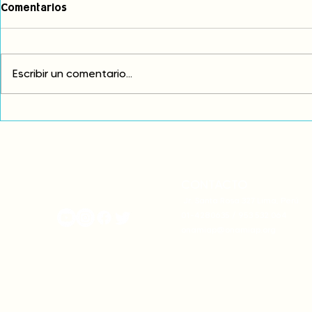
Comentarios
Escribir un comentario...
Comunidades asháninkas
COP30: Resi
actualizan sus estatutos
frente a la
comunales para fortalecer
complicidad
su autonomía y gobernanza
climática
territorial.
CONTACTO
onamiap.org
Jr. Santa Rosa 327 Lima, Perú.
01-4280635 / 953 532 064
onamiap@onamiap.org