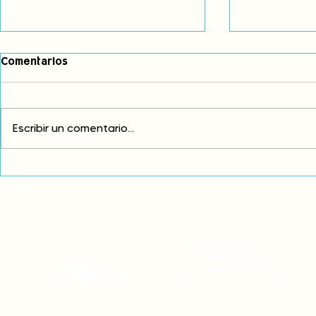
Comentarios
Escribir un comentario...
Exigimos cambios
¡FUERA EL I
estructurales para eliminar
AMÉRICA LAT
la discriminación racial
CONTACTO
onamiap.org
Jr. Santa Rosa 327 Lima, Perú.
01-4280635 / 953 532 064
onamiap@onamiap.org