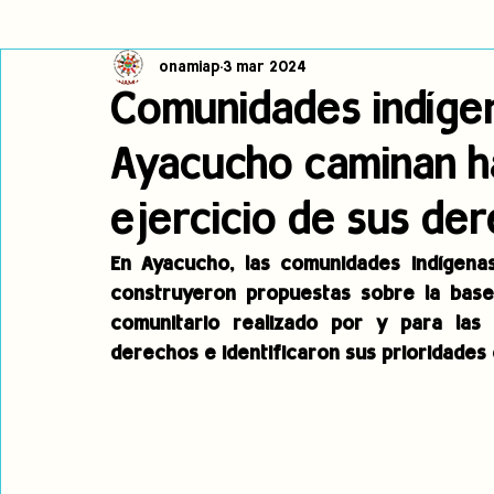
onamiap
3 mar 2024
Cambio climático
Navegador indígena
Publicaciones
Comunidades indíge
Ayacucho caminan hac
Alertas
Pronunciamientos
Observatorio de consulta previa
ejercicio de sus de
jóvenes indígenas
Incidencias
incidencia
PNPI
En Ayacucho, las comunidades indígenas
construyeron propuestas sobre la base 
comunitario realizado por y para las
derechos e identificaron sus prioridades