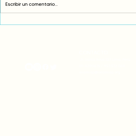
Escribir un comentario...
Comunidades asháninkas
COP30: Resi
actualizan sus estatutos
frente a la
comunales para fortalecer
complicidad
su autonomía y gobernanza
climática
territorial.
CONTACTO
onamiap.org
Jr. Santa Rosa 327 Lima, Perú.
01-4280635 / 953 532 064
onamiap@onamiap.org