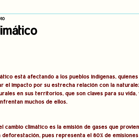
010
dígena
Publicaciones
Consulta previa
Sin categoría
A
imático
Observatorio de consulta previa
Mujeres indígenas
Territorios in
incidencia
PNPI
Nuestras Raíces Cuentan
mático está afectando a los pueblos indígenas, quienes
r el impacto por su estrecha relación con la naturalez
rales en sus territorios, que son claves para su vida, 
enfrentan muchos de ellos.
del cambio climático es la emisión de gases que provie
a deforestación, pues representa el 80% de emisiones