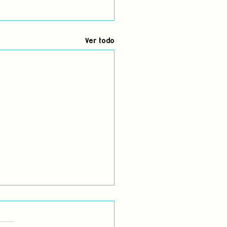
Ver todo
ación Actual
tuación actual de la salud y