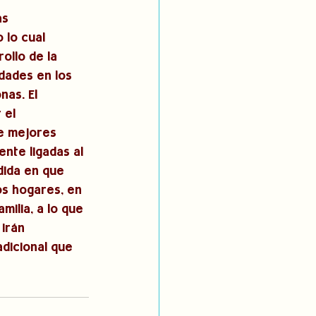
as 
 lo cual 
ollo de la 
dades en los 
as. El 
 el 
e mejores 
nte ligadas al 
dida en que 
s hogares, en 
ilia, a lo que 
irán 
dicional que 