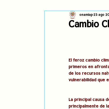
onamiap
23 ago 2
Cambio climático
Navegador in
Cambio Cl
Alertas
Pronunciamientos
jóvenes indígenas
Incidencias
El feroz cambio cli
primeros en afronta
de los recursos natu
vulnerabilidad que 
La principal causa 
principalmente de l