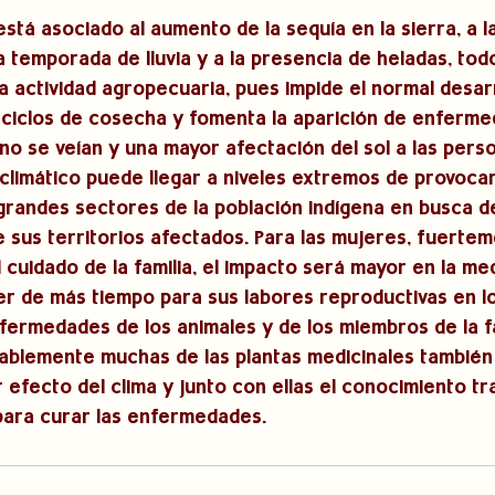
está asociado al aumento de la sequía en la sierra, a l
 temporada de lluvia y a la presencia de heladas, todo
a actividad agropecuaria, pues impide el normal desarr
 ciclos de cosecha y fomenta la aparición de enferme
o se veían y una mayor afectación del sol a las person
climático puede llegar a niveles extremos de provocar
grandes sectores de la población indígena en busca d
 sus territorios afectados. Para las mujeres, fuerteme
l cuidado de la familia, el impacto será mayor en la me
r de más tiempo para sus labores reproductivas en lo
fermedades de los animales y de los miembros de la fam
blemente muchas de las plantas medicinales también 
efecto del clima y junto con ellas el conocimiento tra
para curar las enfermedades. 