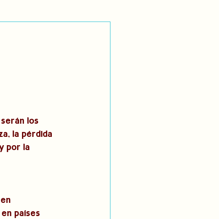
utoidentificación
dígenas
 serán los 
a, la pérdida 
y por la 
nen 
 en países 