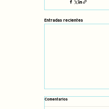
Entradas recientes
Foro Internacional de
Comentarios
Mujeres, organizado por
Onamiap, demandó al Estado