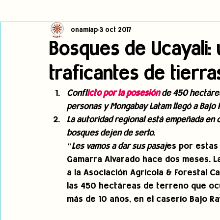
onamiap
3 oct 2017
Cambio climático
Navegador indígena
Publicaciones
Bosques de Ucayali: 
traficantes de tierr
Alertas
Pronunciamientos
Observatorio de consulta previa
Confl
icto por la posesión 
de 450 hectárea
personas y Mongabay Latam llegó a Bajo R
jóvenes indígenas
Incidencias
incidencia
PNPI
La autoridad regional está empeñada en
bosques dejen de serlo.
“Les vamos a dar sus pasaj
es por estas
Gamarra Alvarado hace dos meses. La
a la Asociación Agrícola & Forestal 
las 450 hectáreas de terreno que oc
más de 10 años, en el caserío Bajo Ray