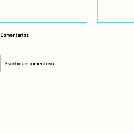
Comentarios
Escribir un comentario...
COP30: Resistencia indígena
Fortalecem
frente a la incoherencia y
voces para 
complicidad de la cumbre
Madre Natu
climática
CONTACTO
onamiap.org
Jr. Santa Rosa 327 Lima, Perú.
01-4280635 / 953 532 064
onamiap@onamiap.org