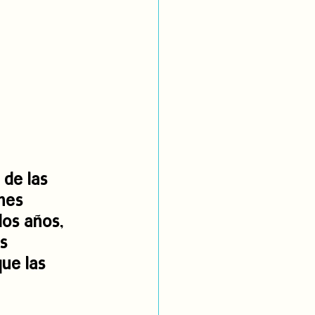
de las 
nes 
dos años, 
s 
ue las 