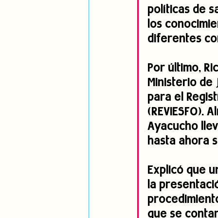
políticas de s
los conocimie
diferentes co
Por último, R
Ministerio de
para el Regis
(REVIESFO). A
Ayacucho lle
hasta ahora s
Explicó que un
la presentaci
procedimiento
que se contar