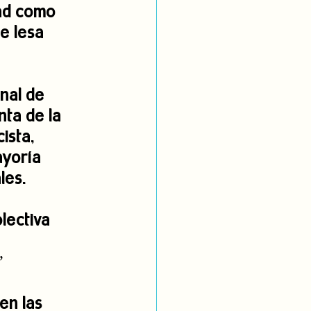
dad como 
e lesa 
nal de 
ta de la 
ista, 
ayoría 
les.
lectiva 
”
en las 