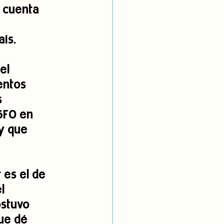
n cuenta 
 
aís.
el 
entos 
 
SFO en 
y que 
 es el de 
l 
ostuvo 
ue dé 