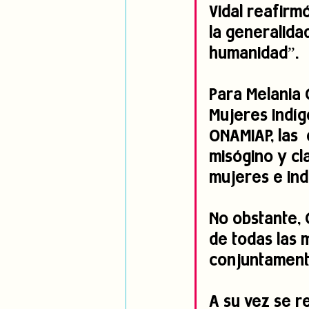
Vidal reafirm
la generalida
humanidad”.
Para Melania 
Mujeres Indíg
ONAMIAP, las  
misógino y cl
mujeres e ind
No obstante, 
de todas las 
conjuntamente
A su vez se re