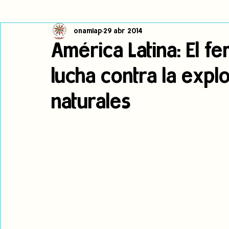
onamiap
29 abr 2014
Cambio climático
Navegador indígena
Publicaciones
América Latina: El fe
lucha contra la expl
Alertas
Pronunciamientos
Observatorio de consulta previa
naturales
jóvenes indígenas
Incidencias
incidencia
PNPI