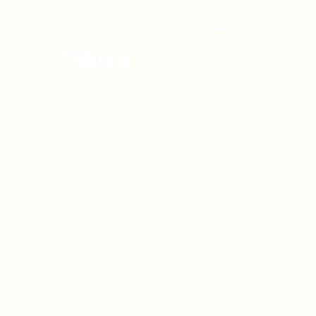
CONTACTO
onamiap.org
Jr. Santa Rosa 327 Lima, Perú.
01-4280635 / 953 532 064
onamiap@onamiap.org