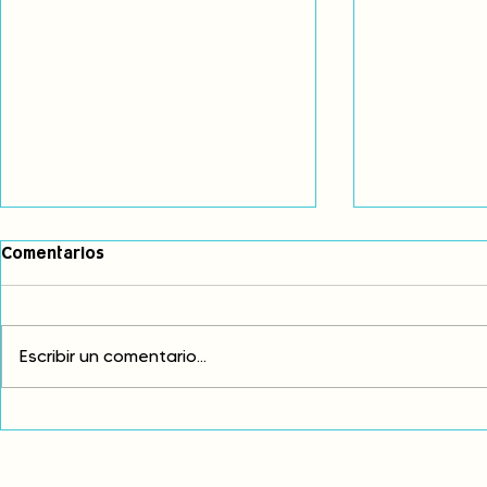
Comentarios
Escribir un comentario...
Exigimos cambios
¡FUERA EL I
estructurales para eliminar
AMÉRICA LAT
la discriminación racial