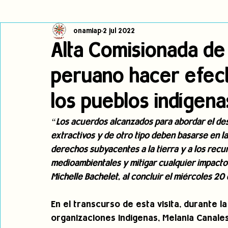
onamiap
2 jul 2022
Cambio climático
Navegador indígena
Publicaciones
Alta Comisionada de 
peruano hacer efect
Alertas
Pronunciamientos
Observatorio de consulta previa
los pueblos indígena
jóvenes indígenas
Incidencias
incidencia
PNPI
“Los acuerdos alcanzados para abordar el des
extractivos y de otro tipo deben basarse en la
derechos subyacentes a la tierra y a los recur
medioambientales y mitigar cualquier impacto 
Michelle Bachelet, al concluir el miércoles 20 de
En el transcurso de esta visita, durante l
organizaciones indígenas, Melania Canales