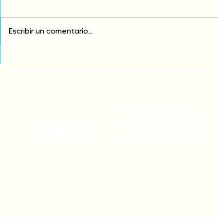
Escribir un comentario...
Exigimos cambios
¡FUERA EL I
estructurales para eliminar
AMÉRICA LAT
la discriminación racial
CONTACTO
onamiap.org
Jr. Santa Rosa 327 Lima, Perú.
01-4280635 / 953 532 064
onamiap@onamiap.org