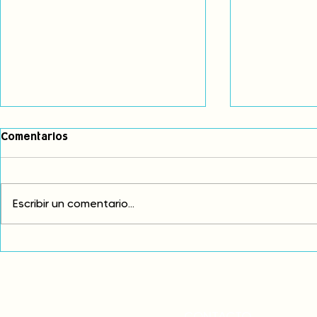
Comentarios
Escribir un comentario...
Fortalecemos nuestro
Comunidade
vínculo ancestral con el
refuerzan l
agua
jurídica de 
desde sus 
ancestrale
CONTACTO