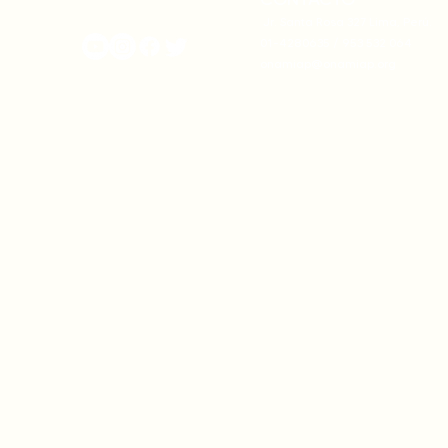
onamiap.org
Jr. Santa Rosa 327 Lima, Perú.
01-4280635 / 953 532 064
onamiap@onamiap.org