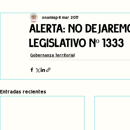
onamiap
8 mar 2017
Cambio climático
Navegador indígena
Publicaciones
ALERTA: NO DEJAREM
LEGISLATIVO Nº 1333
Alertas
Pronunciamientos
Observatorio de consulta previa
Gobernanza Territorial
jóvenes indígenas
Incidencias
incidencia
PNPI
Entradas recientes